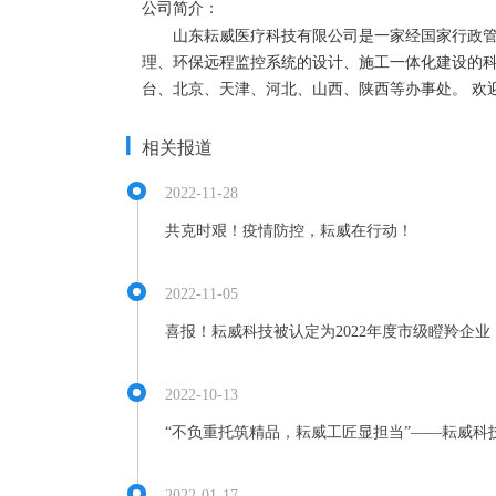
公司简介：
       山东耘威医疗科技有限公司是一家经国家行政管理机构认定的高新技术企业，是致力于洁净室空气净化、实验室空气处理系统、洁净环境装饰装修、外排废气处理、外排废水处
理、环保远程监控系统的设计、施工一体化建设的
台、北京、天津、河北、山西、陕西等办事处。 欢
相关报道
2022-11-28
共克时艰！疫情防控，耘威在行动！
2022-11-05
喜报！耘威科技被认定为2022年度市级瞪羚企业
2022-10-13
“不负重托筑精品，耘威工匠显担当”——耘威
2022-01-17