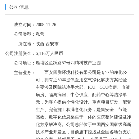
工程施工承包 | 建筑幕墙工程施工承包 | 建筑智能化工程施工承包 |
公司信息
消防系统工程施工承包 | 机电设备安装工程施工承包 | 净化工程施工
承包 | 净化工程设计施工总承包 | 手术室设计施工总承包 | ICU病房
成立时间：
2008-11-26
设计施工总承包 | 辐射防护屏蔽设计施工总承包 | 检验科设计施工总
公司类型：
私营
承包 | 消毒供应室设计施工总承包 | 静脉配置中心设计施工总承包 |
实验室工程设计施工总承包 | 通风设备 | 空调设备 | 制冷设备 | 空气
所在地：
陕西
西安市
净化设备 | 防腐保温材料 | 医用气体系统设备
公司注册资金：
6,116万人民币
雁塔区鱼跃路57号四腾科技产业园
公司地址：
       西安四腾环境科技有限公司是专业的净化公
主营业务：
司，拥有近30年提供医用空气净化解决方案经验，
主要涉及医院洁净手术部、ICU、CCU病房、血液
病房、隔离病房、中心供应、配药中心等洁净单
元，为客户提供个性化设计、重点项目研发、配套
生产、完善施工和满意化服务，是集安全、节能、
高效、数字化信息采集于一体的医院整体建设及净
化方案解决商。公司总部位于中国西安国家级高新
技术产业开发区，目前旗下控股及全国各地分支机