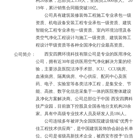
构20余家，总部员工139人，全国员工600余人。 20
19年，累计销售合同额突破10亿。

       公司具有建筑装修装饰工程施工专业承包一级
资质、机电设备安装工程专业承包一级资质、建筑
智能化工程专业承包一级资质、室内环境治理及各
类空气净化工程设计与施工一级资质、建筑装饰工
程设计甲级资质等各种全国净化行业最高资质。
       西安四腾环境科技有限公司是专业的医用净化
公司简介：
公司，拥有近30年提供医用空气净化解决方案的经
验，主要涉及医院洁净手术部、ICU、CCU病房、
血液病房、隔离病房、中心供应、配药中心及医
药、电子、实验室等各类洁净工程，是集安全、节
能、高效、数字化信息采集于一体的医院整体建设
及净化方案解决商。公司总部位于中国·西安四腾科
技产业园，目前旗下控股及全国各地分支机构20余
家。具有中高级专业技术人员及研发人员186人。 

       公司连续多年被评为全国医院建设领域“优秀十
佳工程技术供应商”，是中国建筑装饰协会副会长单
位。公司是省级高新技术企业，被西安市授予“白浩